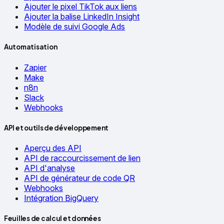
Ajouter le pixel TikTok aux liens
Ajouter la balise LinkedIn Insight
Modèle de suivi Google Ads
Automatisation
Zapier
Make
n8n
Slack
Webhooks
API et outils de développement
Aperçu des API
API de raccourcissement de lien
API d'analyse
API de générateur de code QR
Webhooks
Intégration BigQuery
Feuilles de calcul et données