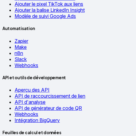
Ajouter le pixel TikTok aux liens
Ajouter la balise LinkedIn Insight
Modèle de suivi Google Ads
Automatisation
Zapier
Make
n8n
Slack
Webhooks
API et outils de développement
Aperçu des API
API de raccourcissement de lien
API d'analyse
API de générateur de code QR
Webhooks
Intégration BigQuery
Feuilles de calcul et données