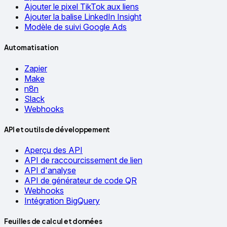
Ajouter le pixel TikTok aux liens
Ajouter la balise LinkedIn Insight
Modèle de suivi Google Ads
Automatisation
Zapier
Make
n8n
Slack
Webhooks
API et outils de développement
Aperçu des API
API de raccourcissement de lien
API d'analyse
API de générateur de code QR
Webhooks
Intégration BigQuery
Feuilles de calcul et données