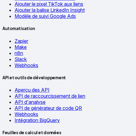
Ajouter le pixel TikTok aux liens
Ajouter la balise LinkedIn Insight
Modèle de suivi Google Ads
Automatisation
Zapier
Make
n8n
Slack
Webhooks
API et outils de développement
Aperçu des API
API de raccourcissement de lien
API d'analyse
API de générateur de code QR
Webhooks
Intégration BigQuery
Feuilles de calcul et données