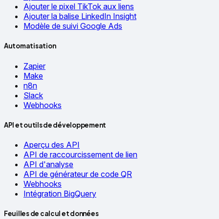
Ajouter le pixel TikTok aux liens
Ajouter la balise LinkedIn Insight
Modèle de suivi Google Ads
Automatisation
Zapier
Make
n8n
Slack
Webhooks
API et outils de développement
Aperçu des API
API de raccourcissement de lien
API d'analyse
API de générateur de code QR
Webhooks
Intégration BigQuery
Feuilles de calcul et données