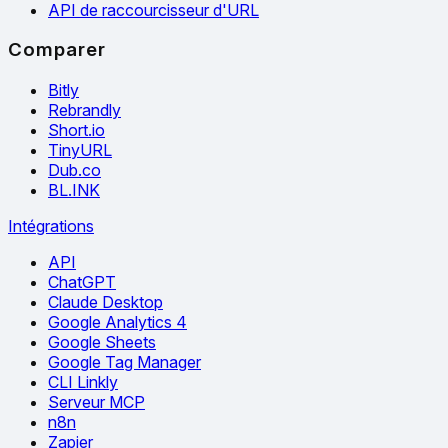
API de raccourcisseur d'URL
Comparer
Bitly
Rebrandly
Short.io
TinyURL
Dub.co
BL.INK
Intégrations
API
ChatGPT
Claude Desktop
Google Analytics 4
Google Sheets
Google Tag Manager
CLI Linkly
Serveur MCP
n8n
Zapier