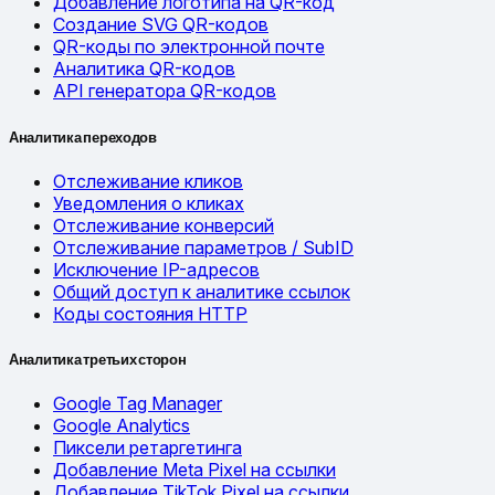
Добавление логотипа на QR-код
Создание SVG QR-кодов
QR-коды по электронной почте
Аналитика QR-кодов
API генератора QR-кодов
Аналитика переходов
Отслеживание кликов
Уведомления о кликах
Отслеживание конверсий
Отслеживание параметров / SubID
Исключение IP-адресов
Общий доступ к аналитике ссылок
Коды состояния HTTP
Аналитика третьих сторон
Google Tag Manager
Google Analytics
Пиксели ретаргетинга
Добавление Meta Pixel на ссылки
Добавление TikTok Pixel на ссылки