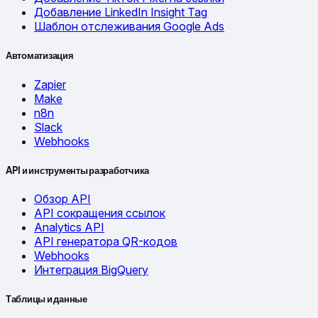
Добавление LinkedIn Insight Tag
Шаблон отслеживания Google Ads
Автоматизация
Zapier
Make
n8n
Slack
Webhooks
API и инструменты разработчика
Обзор API
API сокращения ссылок
Analytics API
API генератора QR-кодов
Webhooks
Интеграция BigQuery
Таблицы и данные