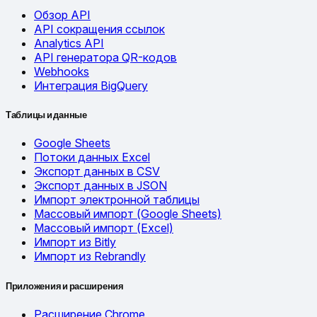
Обзор API
API сокращения ссылок
Analytics API
API генератора QR-кодов
Webhooks
Интеграция BigQuery
Таблицы и данные
Google Sheets
Потоки данных Excel
Экспорт данных в CSV
Экспорт данных в JSON
Импорт электронной таблицы
Массовый импорт (Google Sheets)
Массовый импорт (Excel)
Импорт из Bitly
Импорт из Rebrandly
Приложения и расширения
Расширение Chrome