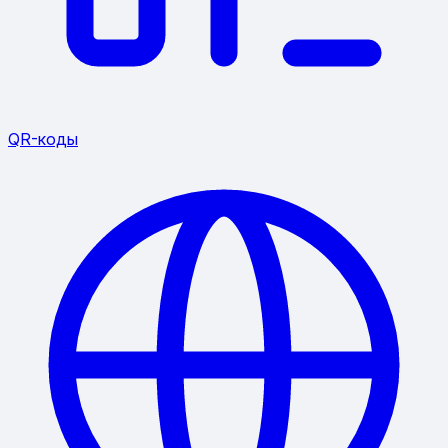
QR-коды