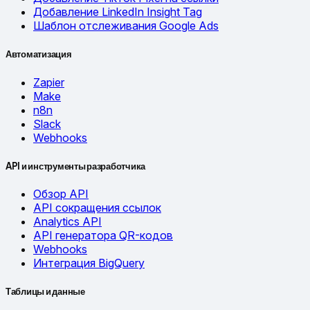
Добавление LinkedIn Insight Tag
Шаблон отслеживания Google Ads
Автоматизация
Zapier
Make
n8n
Slack
Webhooks
API и инструменты разработчика
Обзор API
API сокращения ссылок
Analytics API
API генератора QR-кодов
Webhooks
Интеграция BigQuery
Таблицы и данные