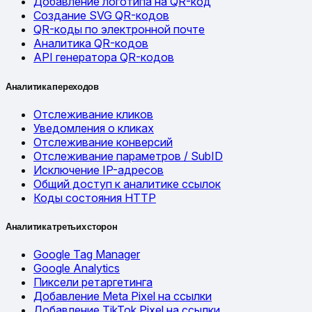
Добавление логотипа на QR-код
Создание SVG QR-кодов
QR-коды по электронной почте
Аналитика QR-кодов
API генератора QR-кодов
Аналитика переходов
Отслеживание кликов
Уведомления о кликах
Отслеживание конверсий
Отслеживание параметров / SubID
Исключение IP-адресов
Общий доступ к аналитике ссылок
Коды состояния HTTP
Аналитика третьих сторон
Google Tag Manager
Google Analytics
Пиксели ретаргетинга
Добавление Meta Pixel на ссылки
Добавление TikTok Pixel на ссылки