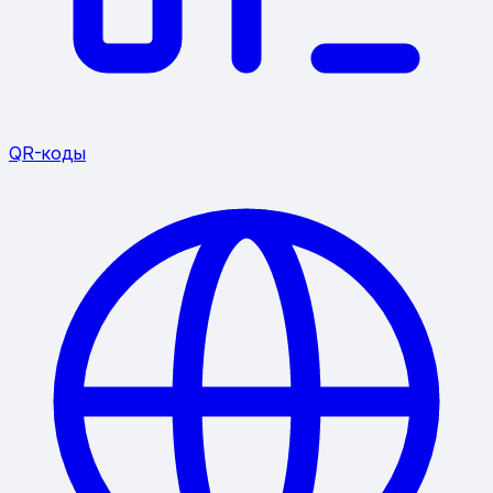
QR-коды