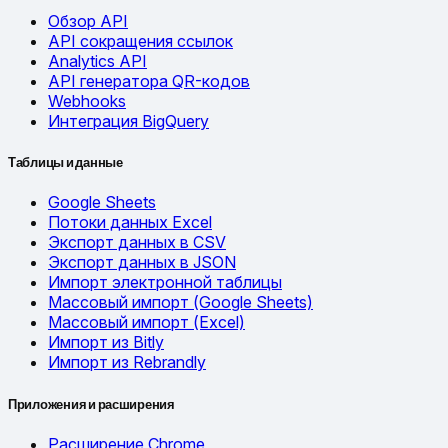
Обзор API
API сокращения ссылок
Analytics API
API генератора QR-кодов
Webhooks
Интеграция BigQuery
Таблицы и данные
Google Sheets
Потоки данных Excel
Экспорт данных в CSV
Экспорт данных в JSON
Импорт электронной таблицы
Массовый импорт (Google Sheets)
Массовый импорт (Excel)
Импорт из Bitly
Импорт из Rebrandly
Приложения и расширения
Расширение Chrome