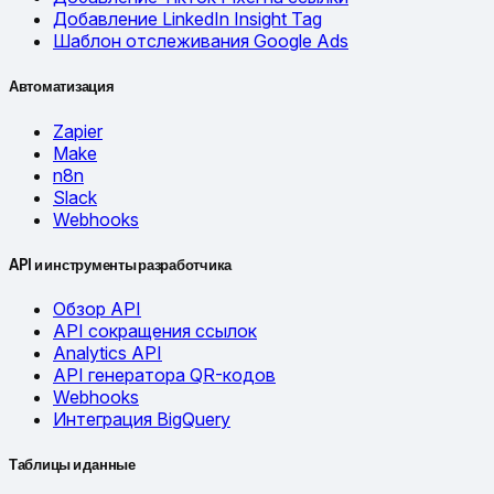
Добавление LinkedIn Insight Tag
Шаблон отслеживания Google Ads
Автоматизация
Zapier
Make
n8n
Slack
Webhooks
API и инструменты разработчика
Обзор API
API сокращения ссылок
Analytics API
API генератора QR-кодов
Webhooks
Интеграция BigQuery
Таблицы и данные