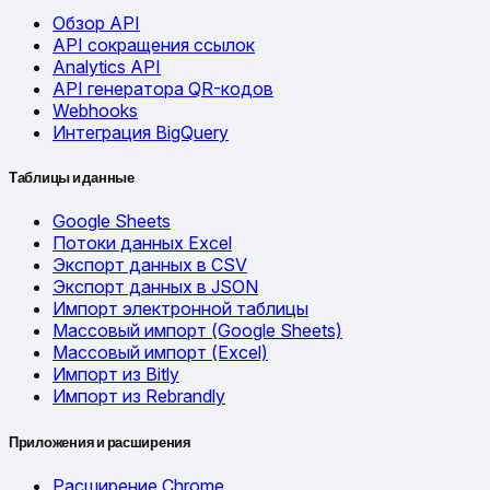
Обзор API
API сокращения ссылок
Analytics API
API генератора QR-кодов
Webhooks
Интеграция BigQuery
Таблицы и данные
Google Sheets
Потоки данных Excel
Экспорт данных в CSV
Экспорт данных в JSON
Импорт электронной таблицы
Массовый импорт (Google Sheets)
Массовый импорт (Excel)
Импорт из Bitly
Импорт из Rebrandly
Приложения и расширения
Расширение Chrome