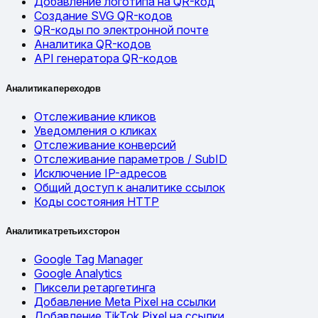
Добавление логотипа на QR-код
Создание SVG QR-кодов
QR-коды по электронной почте
Аналитика QR-кодов
API генератора QR-кодов
Аналитика переходов
Отслеживание кликов
Уведомления о кликах
Отслеживание конверсий
Отслеживание параметров / SubID
Исключение IP-адресов
Общий доступ к аналитике ссылок
Коды состояния HTTP
Аналитика третьих сторон
Google Tag Manager
Google Analytics
Пиксели ретаргетинга
Добавление Meta Pixel на ссылки
Добавление TikTok Pixel на ссылки