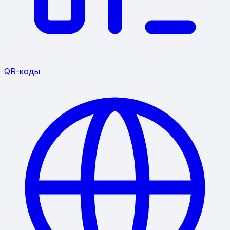
QR-коды