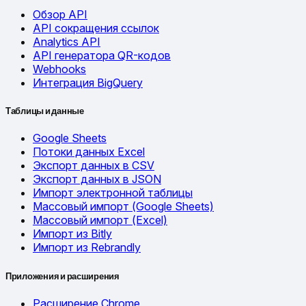
Обзор API
API сокращения ссылок
Analytics API
API генератора QR-кодов
Webhooks
Интеграция BigQuery
Таблицы и данные
Google Sheets
Потоки данных Excel
Экспорт данных в CSV
Экспорт данных в JSON
Импорт электронной таблицы
Массовый импорт (Google Sheets)
Массовый импорт (Excel)
Импорт из Bitly
Импорт из Rebrandly
Приложения и расширения
Расширение Chrome