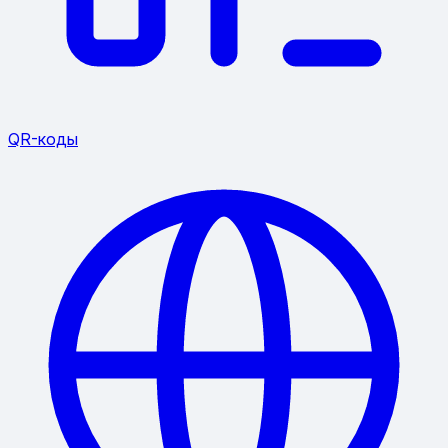
QR-коды