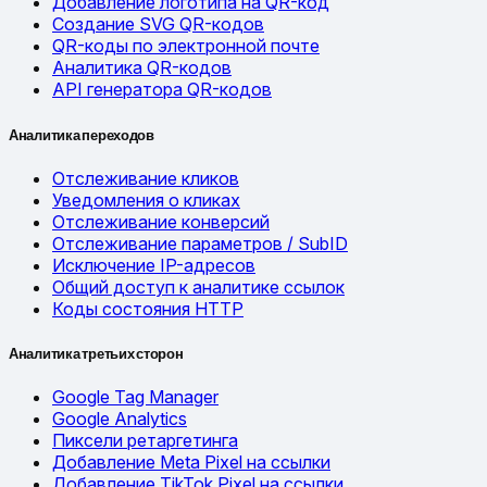
Добавление логотипа на QR-код
Создание SVG QR-кодов
QR-коды по электронной почте
Аналитика QR-кодов
API генератора QR-кодов
Аналитика переходов
Отслеживание кликов
Уведомления о кликах
Отслеживание конверсий
Отслеживание параметров / SubID
Исключение IP-адресов
Общий доступ к аналитике ссылок
Коды состояния HTTP
Аналитика третьих сторон
Google Tag Manager
Google Analytics
Пиксели ретаргетинга
Добавление Meta Pixel на ссылки
Добавление TikTok Pixel на ссылки