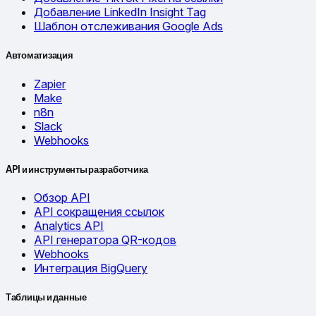
Добавление LinkedIn Insight Tag
Шаблон отслеживания Google Ads
Автоматизация
Zapier
Make
n8n
Slack
Webhooks
API и инструменты разработчика
Обзор API
API сокращения ссылок
Analytics API
API генератора QR-кодов
Webhooks
Интеграция BigQuery
Таблицы и данные