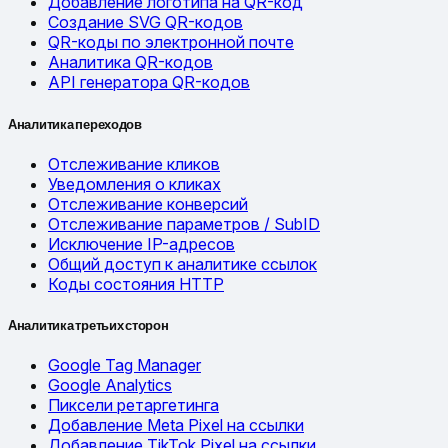
Добавление логотипа на QR-код
Создание SVG QR-кодов
QR-коды по электронной почте
Аналитика QR-кодов
API генератора QR-кодов
Аналитика переходов
Отслеживание кликов
Уведомления о кликах
Отслеживание конверсий
Отслеживание параметров / SubID
Исключение IP-адресов
Общий доступ к аналитике ссылок
Коды состояния HTTP
Аналитика третьих сторон
Google Tag Manager
Google Analytics
Пиксели ретаргетинга
Добавление Meta Pixel на ссылки
Добавление TikTok Pixel на ссылки