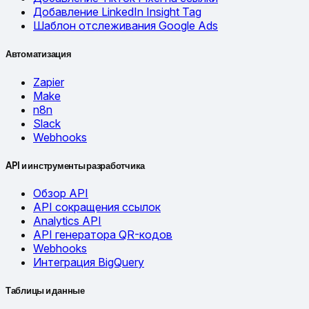
Добавление LinkedIn Insight Tag
Шаблон отслеживания Google Ads
Автоматизация
Zapier
Make
n8n
Slack
Webhooks
API и инструменты разработчика
Обзор API
API сокращения ссылок
Analytics API
API генератора QR-кодов
Webhooks
Интеграция BigQuery
Таблицы и данные