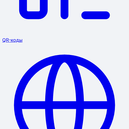
QR-коды