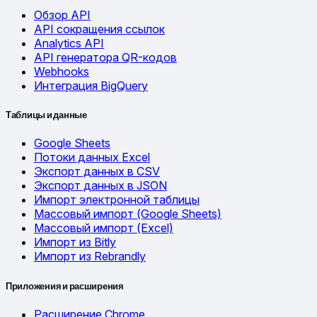
Обзор API
API сокращения ссылок
Analytics API
API генератора QR-кодов
Webhooks
Интеграция BigQuery
Таблицы и данные
Google Sheets
Потоки данных Excel
Экспорт данных в CSV
Экспорт данных в JSON
Импорт электронной таблицы
Массовый импорт (Google Sheets)
Массовый импорт (Excel)
Импорт из Bitly
Импорт из Rebrandly
Приложения и расширения
Расширение Chrome