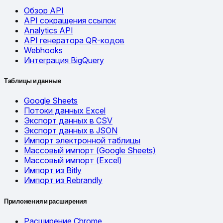
Обзор API
API сокращения ссылок
Analytics API
API генератора QR-кодов
Webhooks
Интеграция BigQuery
Таблицы и данные
Google Sheets
Потоки данных Excel
Экспорт данных в CSV
Экспорт данных в JSON
Импорт электронной таблицы
Массовый импорт (Google Sheets)
Массовый импорт (Excel)
Импорт из Bitly
Импорт из Rebrandly
Приложения и расширения
Расширение Chrome