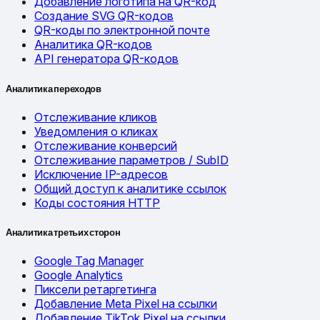
Добавление логотипа на QR-код
Создание SVG QR-кодов
QR-коды по электронной почте
Аналитика QR-кодов
API генератора QR-кодов
Аналитика переходов
Отслеживание кликов
Уведомления о кликах
Отслеживание конверсий
Отслеживание параметров / SubID
Исключение IP-адресов
Общий доступ к аналитике ссылок
Коды состояния HTTP
Аналитика третьих сторон
Google Tag Manager
Google Analytics
Пиксели ретаргетинга
Добавление Meta Pixel на ссылки
Добавление TikTok Pixel на ссылки