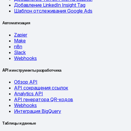
Добавление LinkedIn Insight Tag
Шаблон отслеживания Google Ads
Автоматизация
Zapier
Make
n8n
Slack
Webhooks
API и инструменты разработчика
Обзор API
API сокращения ссылок
Analytics API
API генератора QR-кодов
Webhooks
Интеграция BigQuery
Таблицы и данные