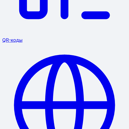
QR-коды