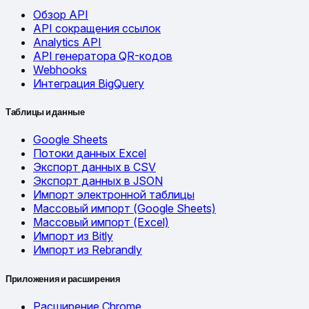
Обзор API
API сокращения ссылок
Analytics API
API генератора QR-кодов
Webhooks
Интеграция BigQuery
Таблицы и данные
Google Sheets
Потоки данных Excel
Экспорт данных в CSV
Экспорт данных в JSON
Импорт электронной таблицы
Массовый импорт (Google Sheets)
Массовый импорт (Excel)
Импорт из Bitly
Импорт из Rebrandly
Приложения и расширения
Расширение Chrome