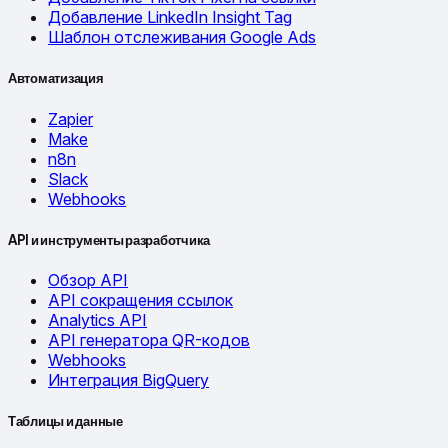
Добавление LinkedIn Insight Tag
Шаблон отслеживания Google Ads
Автоматизация
Zapier
Make
n8n
Slack
Webhooks
API и инструменты разработчика
Обзор API
API сокращения ссылок
Analytics API
API генератора QR-кодов
Webhooks
Интеграция BigQuery
Таблицы и данные