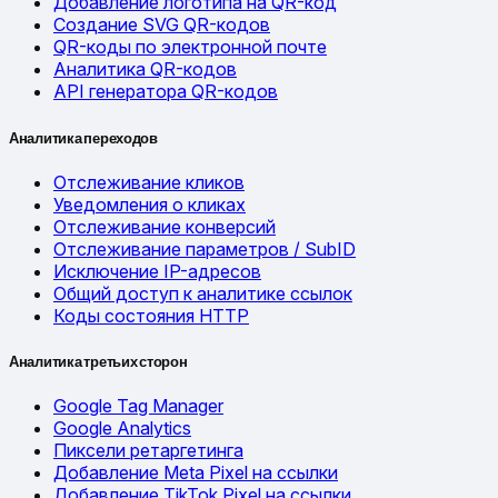
Добавление логотипа на QR-код
Создание SVG QR-кодов
QR-коды по электронной почте
Аналитика QR-кодов
API генератора QR-кодов
Аналитика переходов
Отслеживание кликов
Уведомления о кликах
Отслеживание конверсий
Отслеживание параметров / SubID
Исключение IP-адресов
Общий доступ к аналитике ссылок
Коды состояния HTTP
Аналитика третьих сторон
Google Tag Manager
Google Analytics
Пиксели ретаргетинга
Добавление Meta Pixel на ссылки
Добавление TikTok Pixel на ссылки