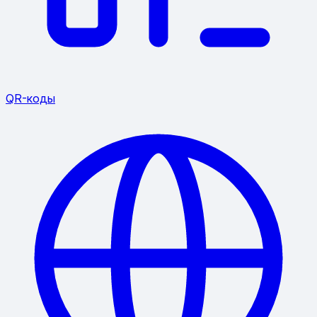
QR-коды