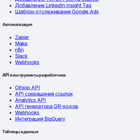
Добавление LinkedIn Insight Tag
Шаблон отслеживания Google Ads
Автоматизация
Zapier
Make
n8n
Slack
Webhooks
API и инструменты разработчика
Обзор API
API сокращения ссылок
Analytics API
API генератора QR-кодов
Webhooks
Интеграция BigQuery
Таблицы и данные