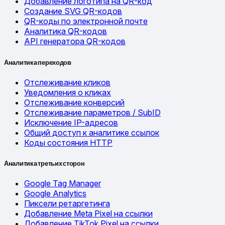
Добавление логотипа на QR-код
Создание SVG QR-кодов
QR-коды по электронной почте
Аналитика QR-кодов
API генератора QR-кодов
Аналитика переходов
Отслеживание кликов
Уведомления о кликах
Отслеживание конверсий
Отслеживание параметров / SubID
Исключение IP-адресов
Общий доступ к аналитике ссылок
Коды состояния HTTP
Аналитика третьих сторон
Google Tag Manager
Google Analytics
Пиксели ретаргетинга
Добавление Meta Pixel на ссылки
Добавление TikTok Pixel на ссылки