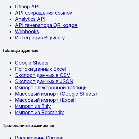
Обзор API
API сокращения ссылок
Analytics API
API генератора QR-кодов
Webhooks
Интеграция BigQuery
Таблицы и данные
Google Sheets
Потоки данных Excel
Экспорт данных в CSV
Экспорт данных в JSON
Импорт электронной таблицы
Массовый импорт (Google Sheets)
Массовый импорт (Excel)
Импорт из Bitly
Импорт из Rebrandly
Приложения и расширения
Расширение Chrome