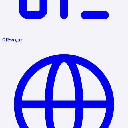
QR-коды