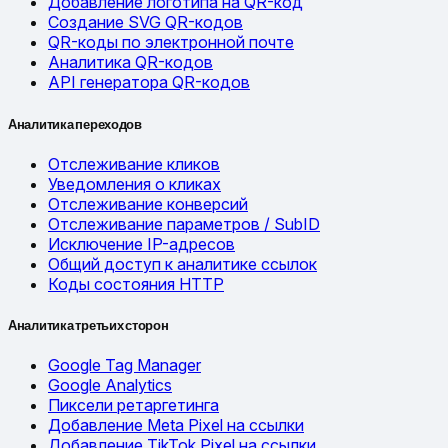
Добавление логотипа на QR-код
Создание SVG QR-кодов
QR-коды по электронной почте
Аналитика QR-кодов
API генератора QR-кодов
Аналитика переходов
Отслеживание кликов
Уведомления о кликах
Отслеживание конверсий
Отслеживание параметров / SubID
Исключение IP-адресов
Общий доступ к аналитике ссылок
Коды состояния HTTP
Аналитика третьих сторон
Google Tag Manager
Google Analytics
Пиксели ретаргетинга
Добавление Meta Pixel на ссылки
Добавление TikTok Pixel на ссылки