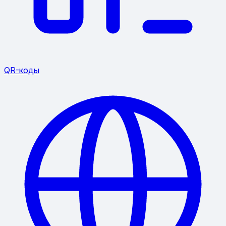
QR-коды