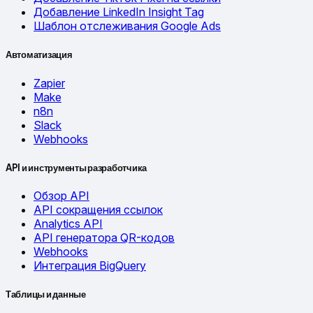
Добавление LinkedIn Insight Tag
Шаблон отслеживания Google Ads
Автоматизация
Zapier
Make
n8n
Slack
Webhooks
API и инструменты разработчика
Обзор API
API сокращения ссылок
Analytics API
API генератора QR-кодов
Webhooks
Интеграция BigQuery
Таблицы и данные