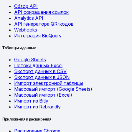
Обзор API
API сокращения ссылок
Analytics API
API генератора QR-кодов
Webhooks
Интеграция BigQuery
Таблицы и данные
Google Sheets
Потоки данных Excel
Экспорт данных в CSV
Экспорт данных в JSON
Импорт электронной таблицы
Массовый импорт (Google Sheets)
Массовый импорт (Excel)
Импорт из Bitly
Импорт из Rebrandly
Приложения и расширения
Расширение Chrome