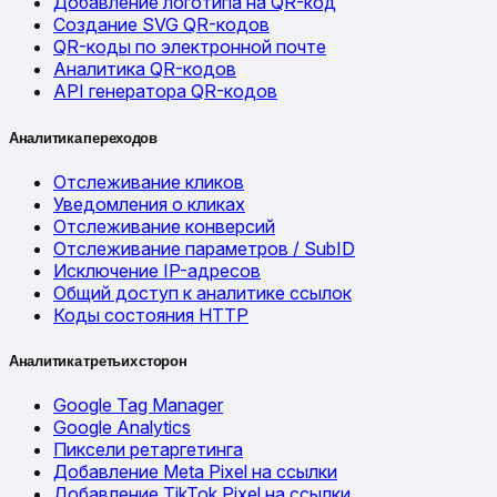
Добавление логотипа на QR-код
Создание SVG QR-кодов
QR-коды по электронной почте
Аналитика QR-кодов
API генератора QR-кодов
Аналитика переходов
Отслеживание кликов
Уведомления о кликах
Отслеживание конверсий
Отслеживание параметров / SubID
Исключение IP-адресов
Общий доступ к аналитике ссылок
Коды состояния HTTP
Аналитика третьих сторон
Google Tag Manager
Google Analytics
Пиксели ретаргетинга
Добавление Meta Pixel на ссылки
Добавление TikTok Pixel на ссылки