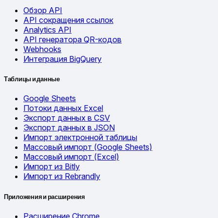
Обзор API
API сокращения ссылок
Analytics API
API генератора QR-кодов
Webhooks
Интеграция BigQuery
Таблицы и данные
Google Sheets
Потоки данных Excel
Экспорт данных в CSV
Экспорт данных в JSON
Импорт электронной таблицы
Массовый импорт (Google Sheets)
Массовый импорт (Excel)
Импорт из Bitly
Импорт из Rebrandly
Приложения и расширения
Расширение Chrome