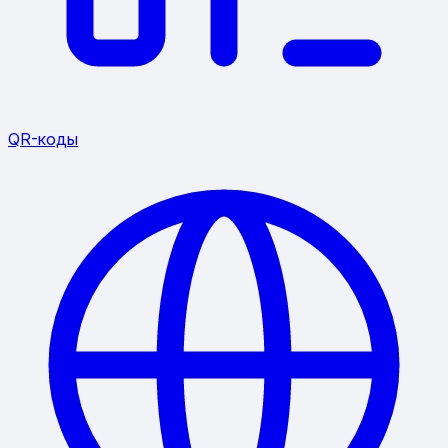
QR-коды