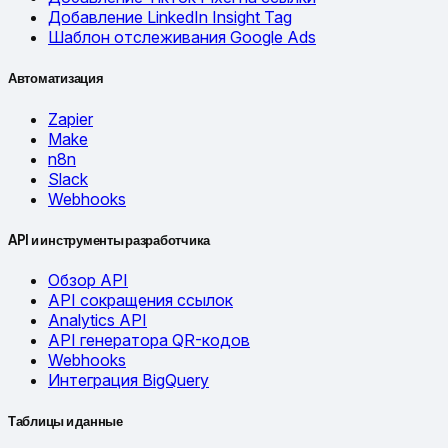
Добавление LinkedIn Insight Tag
Шаблон отслеживания Google Ads
Автоматизация
Zapier
Make
n8n
Slack
Webhooks
API и инструменты разработчика
Обзор API
API сокращения ссылок
Analytics API
API генератора QR-кодов
Webhooks
Интеграция BigQuery
Таблицы и данные