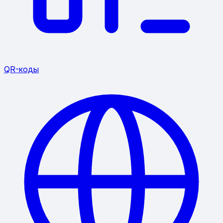
QR-коды