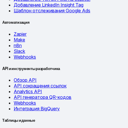
Добавление LinkedIn Insight Tag
Шаблон отслеживания Google Ads
Автоматизация
Zapier
Make
n8n
Slack
Webhooks
API и инструменты разработчика
Обзор API
API сокращения ссылок
Analytics API
API генератора QR-кодов
Webhooks
Интеграция BigQuery
Таблицы и данные