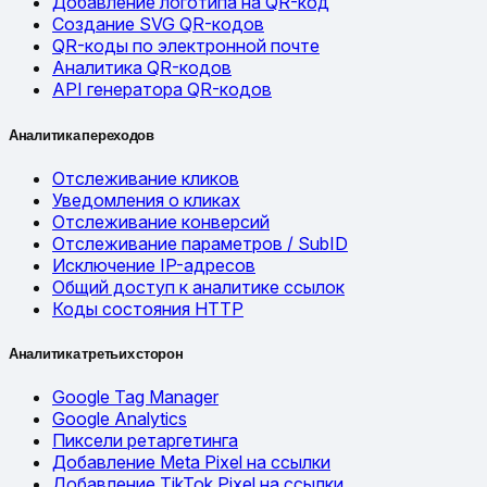
Добавление логотипа на QR-код
Создание SVG QR-кодов
QR-коды по электронной почте
Аналитика QR-кодов
API генератора QR-кодов
Аналитика переходов
Отслеживание кликов
Уведомления о кликах
Отслеживание конверсий
Отслеживание параметров / SubID
Исключение IP-адресов
Общий доступ к аналитике ссылок
Коды состояния HTTP
Аналитика третьих сторон
Google Tag Manager
Google Analytics
Пиксели ретаргетинга
Добавление Meta Pixel на ссылки
Добавление TikTok Pixel на ссылки