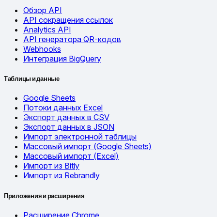
Обзор API
API сокращения ссылок
Analytics API
API генератора QR-кодов
Webhooks
Интеграция BigQuery
Таблицы и данные
Google Sheets
Потоки данных Excel
Экспорт данных в CSV
Экспорт данных в JSON
Импорт электронной таблицы
Массовый импорт (Google Sheets)
Массовый импорт (Excel)
Импорт из Bitly
Импорт из Rebrandly
Приложения и расширения
Расширение Chrome