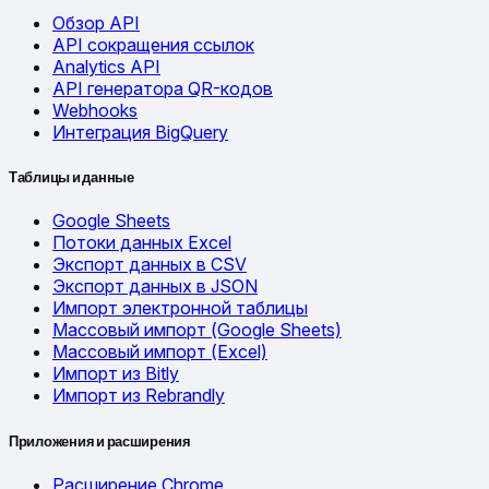
Обзор API
API сокращения ссылок
Analytics API
API генератора QR-кодов
Webhooks
Интеграция BigQuery
Таблицы и данные
Google Sheets
Потоки данных Excel
Экспорт данных в CSV
Экспорт данных в JSON
Импорт электронной таблицы
Массовый импорт (Google Sheets)
Массовый импорт (Excel)
Импорт из Bitly
Импорт из Rebrandly
Приложения и расширения
Расширение Chrome