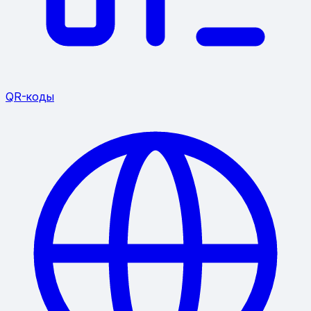
QR-коды