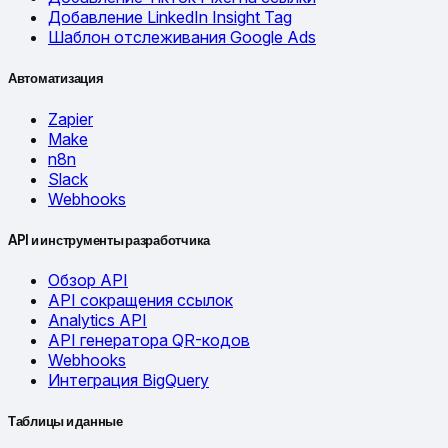
Добавление LinkedIn Insight Tag
Шаблон отслеживания Google Ads
Автоматизация
Zapier
Make
n8n
Slack
Webhooks
API и инструменты разработчика
Обзор API
API сокращения ссылок
Analytics API
API генератора QR-кодов
Webhooks
Интеграция BigQuery
Таблицы и данные