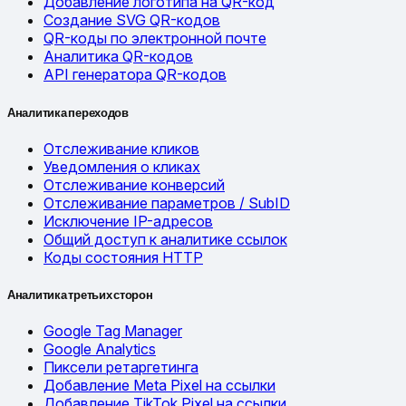
Добавление логотипа на QR-код
Создание SVG QR-кодов
QR-коды по электронной почте
Аналитика QR-кодов
API генератора QR-кодов
Аналитика переходов
Отслеживание кликов
Уведомления о кликах
Отслеживание конверсий
Отслеживание параметров / SubID
Исключение IP-адресов
Общий доступ к аналитике ссылок
Коды состояния HTTP
Аналитика третьих сторон
Google Tag Manager
Google Analytics
Пиксели ретаргетинга
Добавление Meta Pixel на ссылки
Добавление TikTok Pixel на ссылки