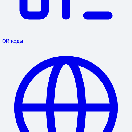
QR-коды