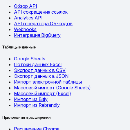
Обзор API
API сокращения ссылок
Analytics API
API генератора QR-кодов
Webhooks
Интеграция BigQuery
Таблицы и данные
Google Sheets
Потоки данных Excel
Экспорт данных в CSV
Экспорт данных в JSON
Импорт электронной таблицы
Массовый импорт (Google Sheets)
Массовый импорт (Excel)
Импорт из Bitly
Импорт из Rebrandly
Приложения и расширения
Расширение Chrome