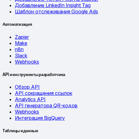
Добавление LinkedIn Insight Tag
Шаблон отслеживания Google Ads
Автоматизация
Zapier
Make
n8n
Slack
Webhooks
API и инструменты разработчика
Обзор API
API сокращения ссылок
Analytics API
API генератора QR-кодов
Webhooks
Интеграция BigQuery
Таблицы и данные