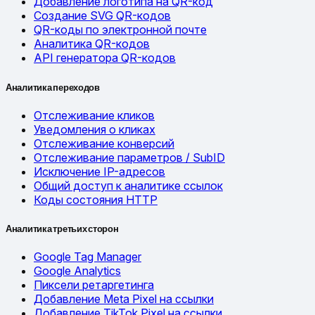
Добавление логотипа на QR-код
Создание SVG QR-кодов
QR-коды по электронной почте
Аналитика QR-кодов
API генератора QR-кодов
Аналитика переходов
Отслеживание кликов
Уведомления о кликах
Отслеживание конверсий
Отслеживание параметров / SubID
Исключение IP-адресов
Общий доступ к аналитике ссылок
Коды состояния HTTP
Аналитика третьих сторон
Google Tag Manager
Google Analytics
Пиксели ретаргетинга
Добавление Meta Pixel на ссылки
Добавление TikTok Pixel на ссылки