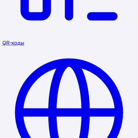
QR-коды