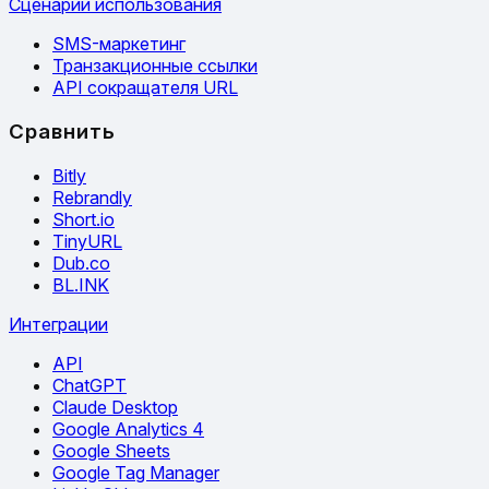
Сценарии использования
SMS-маркетинг
Транзакционные ссылки
API сокращателя URL
Сравнить
Bitly
Rebrandly
Short.io
TinyURL
Dub.co
BL.INK
Интеграции
API
ChatGPT
Claude Desktop
Google Analytics 4
Google Sheets
Google Tag Manager