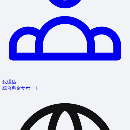
代理店
統合
料金
サポート