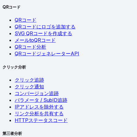
QRコード
QRコード
QRコードにロゴを追加する
SVG QRコードを作成する
メールtoQRコード
QRコード分析
QRコードジェネレーターAPI
クリック分析
クリック追跡
クリック通知
コンバージョン追跡
パラメータ / SubID追跡
IPアドレスを除外する
リンク分析を共有する
HTTPステータスコード
第三者分析