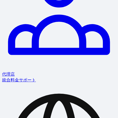
代理店
統合
料金
サポート