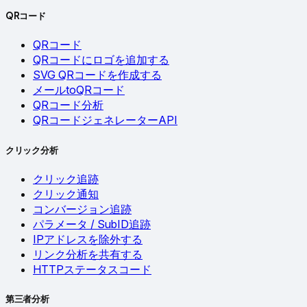
QRコード
QRコード
QRコードにロゴを追加する
SVG QRコードを作成する
メールtoQRコード
QRコード分析
QRコードジェネレーターAPI
クリック分析
クリック追跡
クリック通知
コンバージョン追跡
パラメータ / SubID追跡
IPアドレスを除外する
リンク分析を共有する
HTTPステータスコード
第三者分析