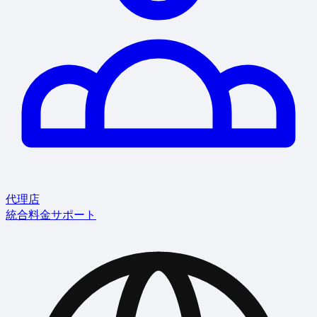
代理店
統合
料金
サポート