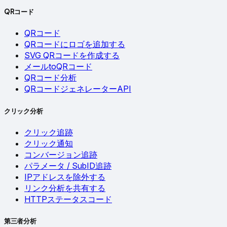
QRコード
QRコード
QRコードにロゴを追加する
SVG QRコードを作成する
メールtoQRコード
QRコード分析
QRコードジェネレーターAPI
クリック分析
クリック追跡
クリック通知
コンバージョン追跡
パラメータ / SubID追跡
IPアドレスを除外する
リンク分析を共有する
HTTPステータスコード
第三者分析