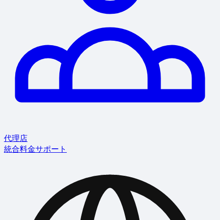
代理店
統合
料金
サポート