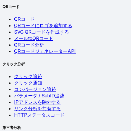
QRコード
QRコード
QRコードにロゴを追加する
SVG QRコードを作成する
メールtoQRコード
QRコード分析
QRコードジェネレーターAPI
クリック分析
クリック追跡
クリック通知
コンバージョン追跡
パラメータ / SubID追跡
IPアドレスを除外する
リンク分析を共有する
HTTPステータスコード
第三者分析