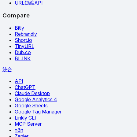
URL短縮API
Compare
Bitly
Rebrandly
Short.io
TinyURL
Dub.co
BL.INK
統合
API
ChatGPT
Claude Desktop
Google Analytics 4
Google Sheets
Google Tag Manager
Linkly CLI
MCP Server
n8n
Zapier