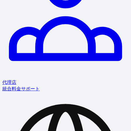
代理店
統合
料金
サポート