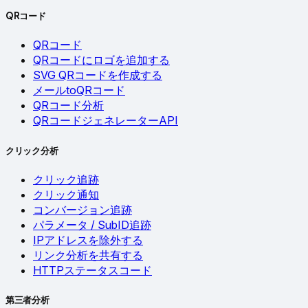
QRコード
QRコード
QRコードにロゴを追加する
SVG QRコードを作成する
メールtoQRコード
QRコード分析
QRコードジェネレーターAPI
クリック分析
クリック追跡
クリック通知
コンバージョン追跡
パラメータ / SubID追跡
IPアドレスを除外する
リンク分析を共有する
HTTPステータスコード
第三者分析