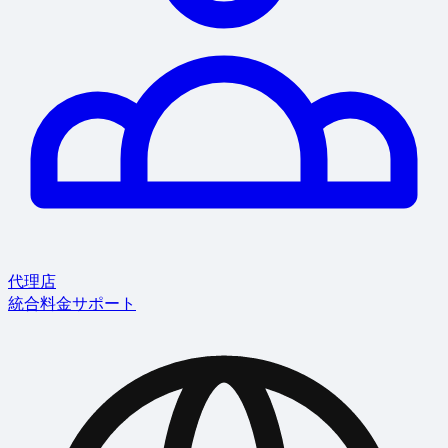
代理店
統合
料金
サポート