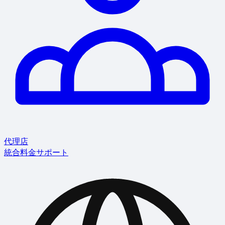
代理店
統合
料金
サポート