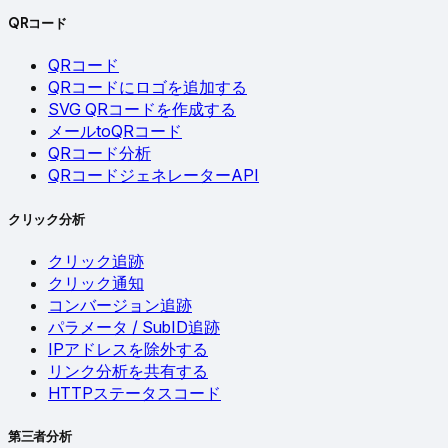
QRコード
QRコード
QRコードにロゴを追加する
SVG QRコードを作成する
メールtoQRコード
QRコード分析
QRコードジェネレーターAPI
クリック分析
クリック追跡
クリック通知
コンバージョン追跡
パラメータ / SubID追跡
IPアドレスを除外する
リンク分析を共有する
HTTPステータスコード
第三者分析