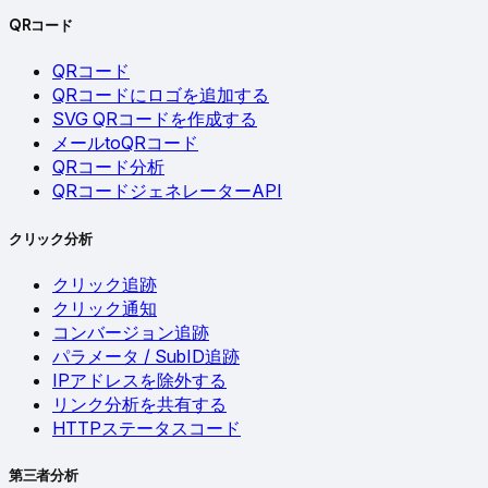
QRコード
QRコード
QRコードにロゴを追加する
SVG QRコードを作成する
メールtoQRコード
QRコード分析
QRコードジェネレーターAPI
クリック分析
クリック追跡
クリック通知
コンバージョン追跡
パラメータ / SubID追跡
IPアドレスを除外する
リンク分析を共有する
HTTPステータスコード
第三者分析