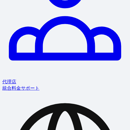
代理店
統合
料金
サポート