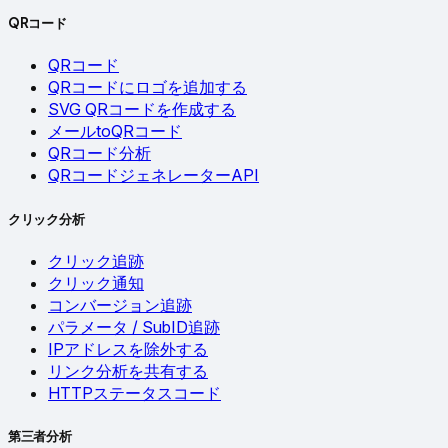
QRコード
QRコード
QRコードにロゴを追加する
SVG QRコードを作成する
メールtoQRコード
QRコード分析
QRコードジェネレーターAPI
クリック分析
クリック追跡
クリック通知
コンバージョン追跡
パラメータ / SubID追跡
IPアドレスを除外する
リンク分析を共有する
HTTPステータスコード
第三者分析