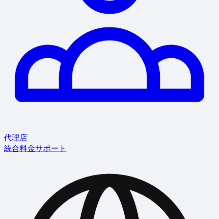
代理店
統合
料金
サポート