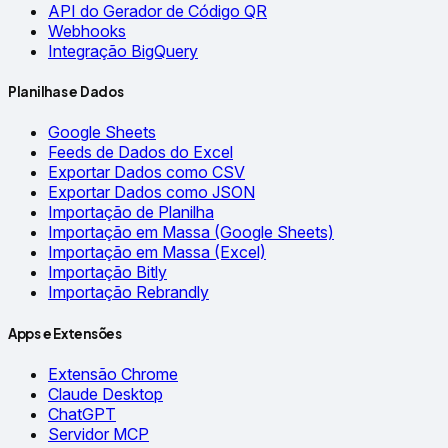
API do Gerador de Código QR
Webhooks
Integração BigQuery
Planilhas e Dados
Google Sheets
Feeds de Dados do Excel
Exportar Dados como CSV
Exportar Dados como JSON
Importação de Planilha
Importação em Massa (Google Sheets)
Importação em Massa (Excel)
Importação Bitly
Importação Rebrandly
Apps e Extensões
Extensão Chrome
Claude Desktop
ChatGPT
Servidor MCP