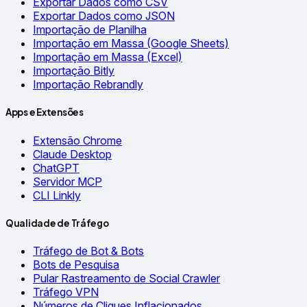
Exportar Dados como CSV
Exportar Dados como JSON
Importação de Planilha
Importação em Massa (Google Sheets)
Importação em Massa (Excel)
Importação Bitly
Importação Rebrandly
Apps e Extensões
Extensão Chrome
Claude Desktop
ChatGPT
Servidor MCP
CLI Linkly
Qualidade de Tráfego
Tráfego de Bot & Bots
Bots de Pesquisa
Pular Rastreamento de Social Crawler
Tráfego VPN
Números de Cliques Inflacionados