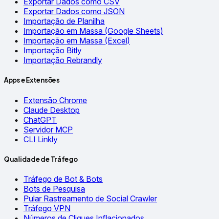
Exportar Dados como CSV
Exportar Dados como JSON
Importação de Planilha
Importação em Massa (Google Sheets)
Importação em Massa (Excel)
Importação Bitly
Importação Rebrandly
Apps e Extensões
Extensão Chrome
Claude Desktop
ChatGPT
Servidor MCP
CLI Linkly
Qualidade de Tráfego
Tráfego de Bot & Bots
Bots de Pesquisa
Pular Rastreamento de Social Crawler
Tráfego VPN
Números de Cliques Inflacionados