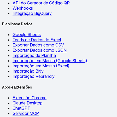
API do Gerador de Código QR
Webhooks
Integração BigQuery
Planilhas e Dados
Google Sheets
Feeds de Dados do Excel
Exportar Dados como CSV
Exportar Dados como JSON
Importação de Planilha
Importação em Massa (Google Sheets)
Importação em Massa (Excel)
Importação Bitly
Importação Rebrandly
Apps e Extensões
Extensão Chrome
Claude Desktop
ChatGPT
Servidor MCP