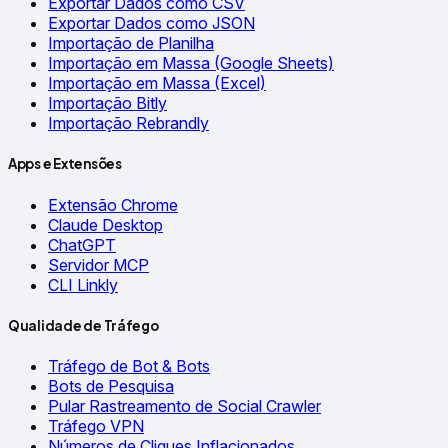
Exportar Dados como CSV
Exportar Dados como JSON
Importação de Planilha
Importação em Massa (Google Sheets)
Importação em Massa (Excel)
Importação Bitly
Importação Rebrandly
Apps e Extensões
Extensão Chrome
Claude Desktop
ChatGPT
Servidor MCP
CLI Linkly
Qualidade de Tráfego
Tráfego de Bot & Bots
Bots de Pesquisa
Pular Rastreamento de Social Crawler
Tráfego VPN
Números de Cliques Inflacionados