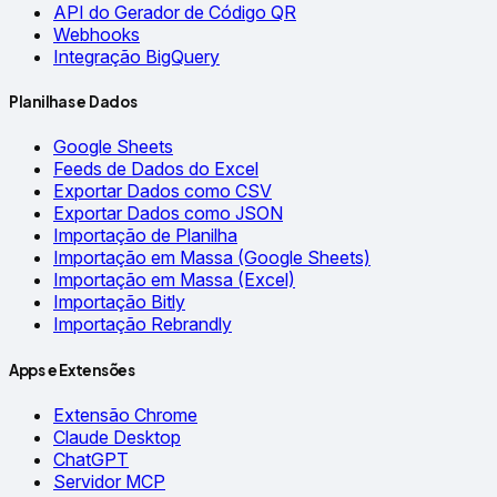
API do Gerador de Código QR
Webhooks
Integração BigQuery
Planilhas e Dados
Google Sheets
Feeds de Dados do Excel
Exportar Dados como CSV
Exportar Dados como JSON
Importação de Planilha
Importação em Massa (Google Sheets)
Importação em Massa (Excel)
Importação Bitly
Importação Rebrandly
Apps e Extensões
Extensão Chrome
Claude Desktop
ChatGPT
Servidor MCP