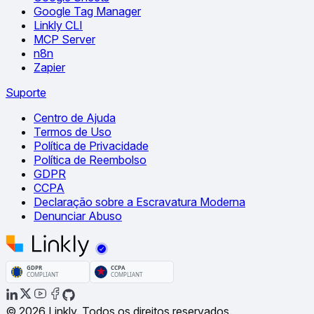
Google Tag Manager
Linkly CLI
MCP Server
n8n
Zapier
Suporte
Centro de Ajuda
Termos de Uso
Política de Privacidade
Política de Reembolso
GDPR
CCPA
Declaração sobre a Escravatura Moderna
Denunciar Abuso
© 2026 Linkly. Todos os direitos reservados.