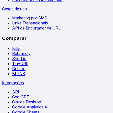
Casos de uso
Marketing por SMS
Links Transacionais
API de Encurtador de URL
Comparar
Bitly
Rebrandly
Short.io
TinyURL
Dub.co
BL.INK
Integrações
API
ChatGPT
Claude Desktop
Google Analytics 4
Google Sheets