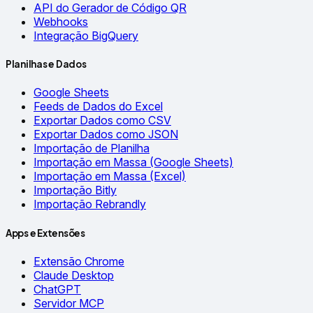
API do Gerador de Código QR
Webhooks
Integração BigQuery
Planilhas e Dados
Google Sheets
Feeds de Dados do Excel
Exportar Dados como CSV
Exportar Dados como JSON
Importação de Planilha
Importação em Massa (Google Sheets)
Importação em Massa (Excel)
Importação Bitly
Importação Rebrandly
Apps e Extensões
Extensão Chrome
Claude Desktop
ChatGPT
Servidor MCP