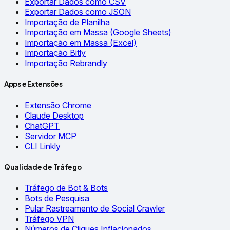
Exportar Dados como CSV
Exportar Dados como JSON
Importação de Planilha
Importação em Massa (Google Sheets)
Importação em Massa (Excel)
Importação Bitly
Importação Rebrandly
Apps e Extensões
Extensão Chrome
Claude Desktop
ChatGPT
Servidor MCP
CLI Linkly
Qualidade de Tráfego
Tráfego de Bot & Bots
Bots de Pesquisa
Pular Rastreamento de Social Crawler
Tráfego VPN
Números de Cliques Inflacionados