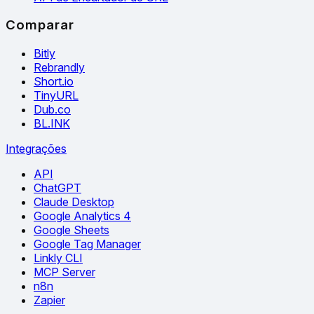
Comparar
Bitly
Rebrandly
Short.io
TinyURL
Dub.co
BL.INK
Integrações
API
ChatGPT
Claude Desktop
Google Analytics 4
Google Sheets
Google Tag Manager
Linkly CLI
MCP Server
n8n
Zapier