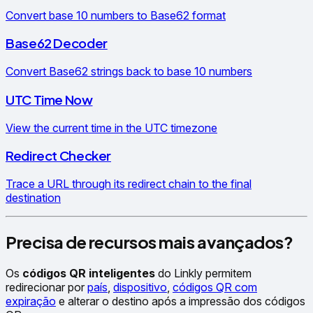
Convert base 10 numbers to Base62 format
Base62 Decoder
Convert Base62 strings back to base 10 numbers
UTC Time Now
View the current time in the UTC timezone
Redirect Checker
Trace a URL through its redirect chain to the final
destination
Precisa de recursos mais avançados?
Os
códigos QR inteligentes
do Linkly permitem
redirecionar por
país
,
dispositivo
,
códigos QR com
expiração
e alterar o destino após a impressão dos códigos