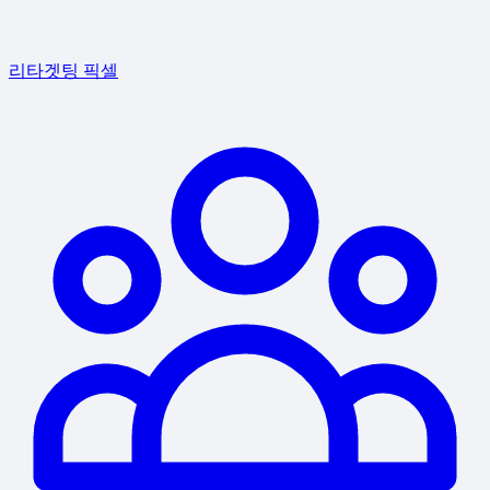
리타겟팅 픽셀