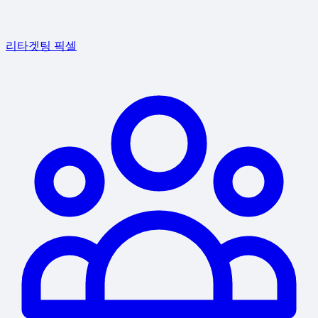
리타겟팅 픽셀