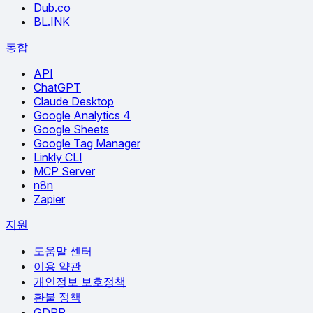
Dub.co
BL.INK
통합
API
ChatGPT
Claude Desktop
Google Analytics 4
Google Sheets
Google Tag Manager
Linkly CLI
MCP Server
n8n
Zapier
지원
도움말 센터
이용 약관
개인정보 보호정책
환불 정책
GDPR