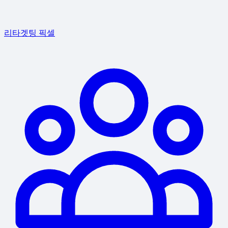
리타겟팅 픽셀