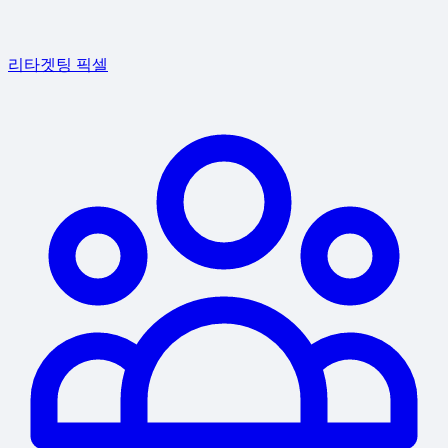
리타겟팅 픽셀