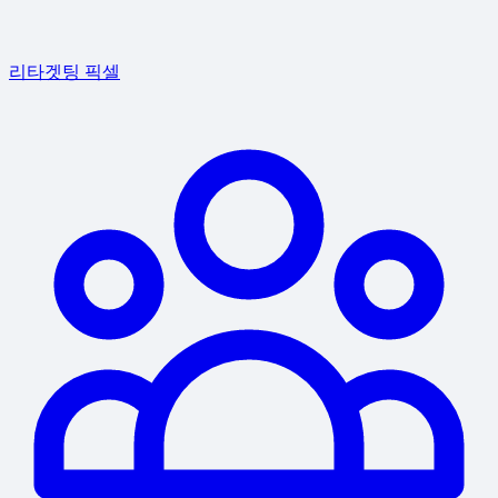
리타겟팅 픽셀