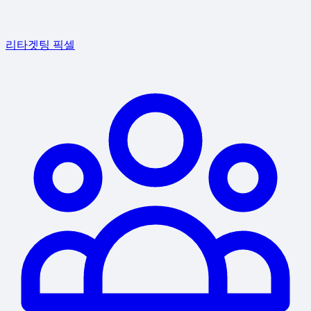
리타겟팅 픽셀