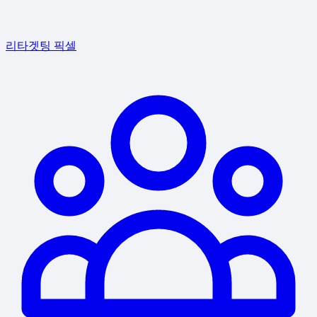
리타겟팅 픽셀