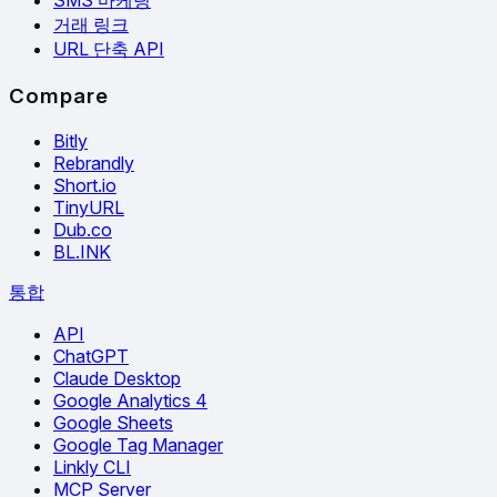
SMS 마케팅
거래 링크
URL 단축 API
Compare
Bitly
Rebrandly
Short.io
TinyURL
Dub.co
BL.INK
통합
API
ChatGPT
Claude Desktop
Google Analytics 4
Google Sheets
Google Tag Manager
Linkly CLI
MCP Server