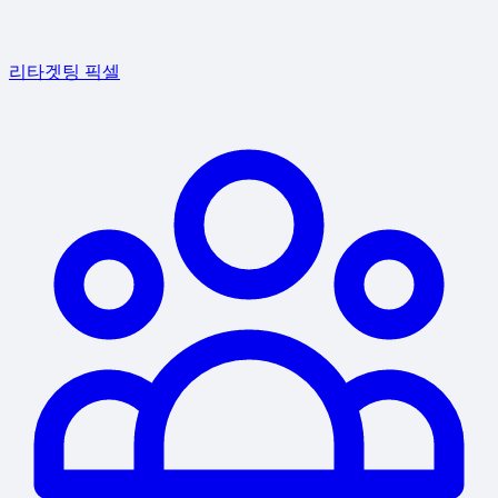
리타겟팅 픽셀