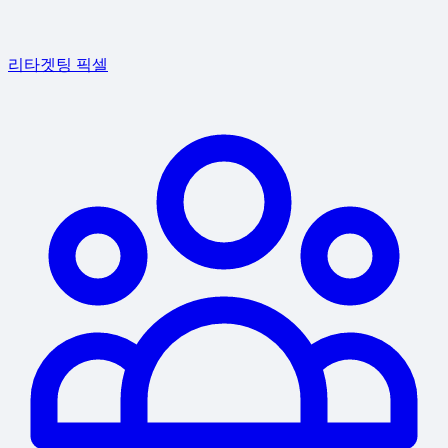
리타겟팅 픽셀