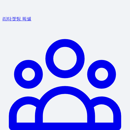
리타겟팅 픽셀