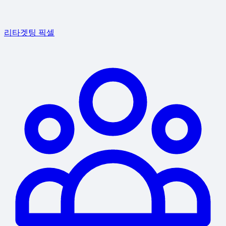
리타겟팅 픽셀