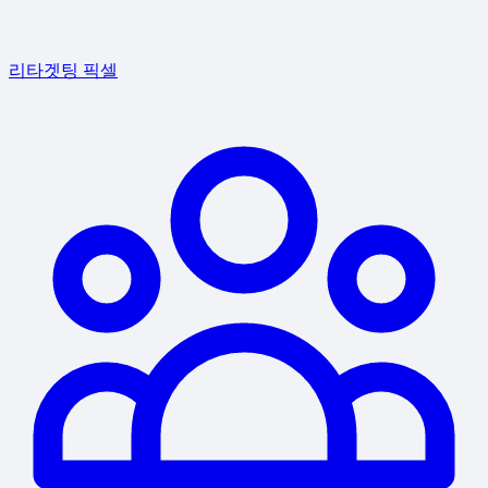
리타겟팅 픽셀