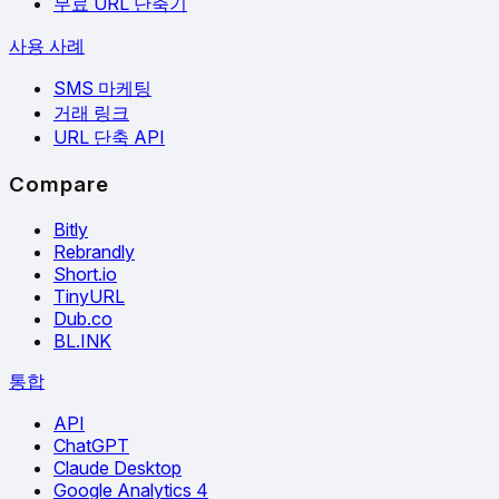
무료 URL 단축기
사용 사례
SMS 마케팅
거래 링크
URL 단축 API
Compare
Bitly
Rebrandly
Short.io
TinyURL
Dub.co
BL.INK
통합
API
ChatGPT
Claude Desktop
Google Analytics 4