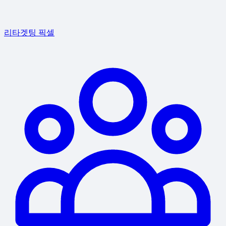
리타겟팅 픽셀