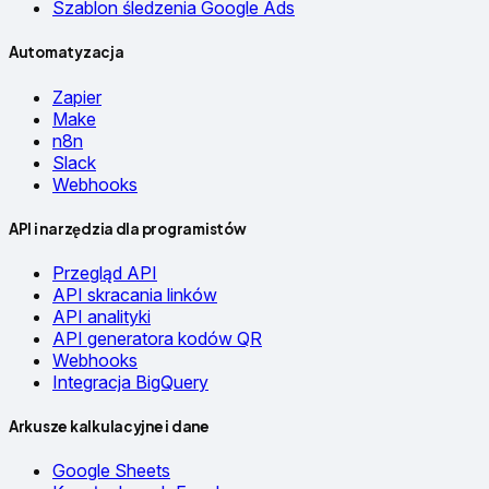
Szablon śledzenia Google Ads
Automatyzacja
Zapier
Make
n8n
Slack
Webhooks
API i narzędzia dla programistów
Przegląd API
API skracania linków
API analityki
API generatora kodów QR
Webhooks
Integracja BigQuery
Arkusze kalkulacyjne i dane
Google Sheets