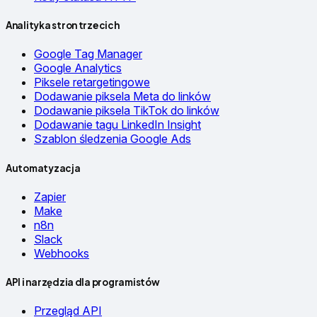
Analityka stron trzecich
Google Tag Manager
Google Analytics
Piksele retargetingowe
Dodawanie piksela Meta do linków
Dodawanie piksela TikTok do linków
Dodawanie tagu LinkedIn Insight
Szablon śledzenia Google Ads
Automatyzacja
Zapier
Make
n8n
Slack
Webhooks
API i narzędzia dla programistów
Przegląd API