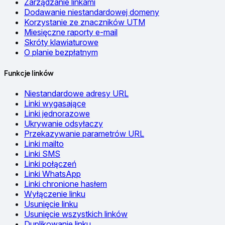
Zarządzanie linkami
Dodawanie niestandardowej domeny
Korzystanie ze znaczników UTM
Miesięczne raporty e-mail
Skróty klawiaturowe
O planie bezpłatnym
Funkcje linków
Niestandardowe adresy URL
Linki wygasające
Linki jednorazowe
Ukrywanie odsyłaczy
Przekazywanie parametrów URL
Linki mailto
Linki SMS
Linki połączeń
Linki WhatsApp
Linki chronione hasłem
Wyłączenie linku
Usunięcie linku
Usunięcie wszystkich linków
Duplikowanie linku