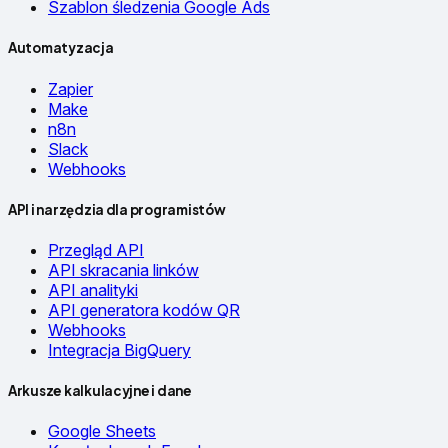
Szablon śledzenia Google Ads
Automatyzacja
Zapier
Make
n8n
Slack
Webhooks
API i narzędzia dla programistów
Przegląd API
API skracania linków
API analityki
API generatora kodów QR
Webhooks
Integracja BigQuery
Arkusze kalkulacyjne i dane
Google Sheets