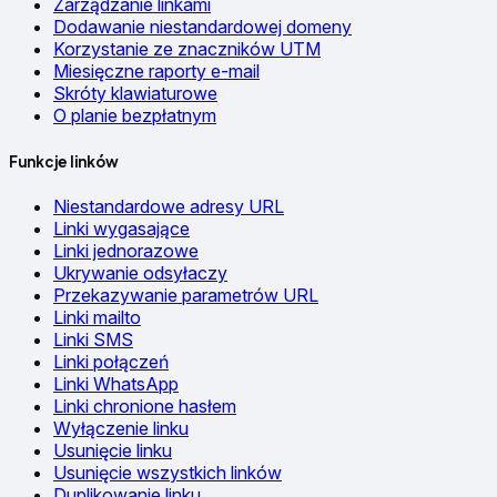
Zarządzanie linkami
Dodawanie niestandardowej domeny
Korzystanie ze znaczników UTM
Miesięczne raporty e-mail
Skróty klawiaturowe
O planie bezpłatnym
Funkcje linków
Niestandardowe adresy URL
Linki wygasające
Linki jednorazowe
Ukrywanie odsyłaczy
Przekazywanie parametrów URL
Linki mailto
Linki SMS
Linki połączeń
Linki WhatsApp
Linki chronione hasłem
Wyłączenie linku
Usunięcie linku
Usunięcie wszystkich linków
Duplikowanie linku