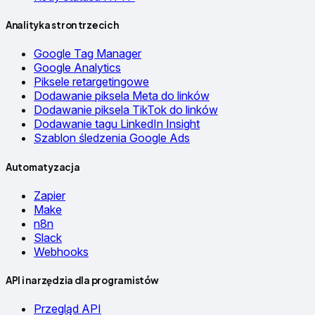
Analityka stron trzecich
Google Tag Manager
Google Analytics
Piksele retargetingowe
Dodawanie piksela Meta do linków
Dodawanie piksela TikTok do linków
Dodawanie tagu LinkedIn Insight
Szablon śledzenia Google Ads
Automatyzacja
Zapier
Make
n8n
Slack
Webhooks
API i narzędzia dla programistów
Przegląd API